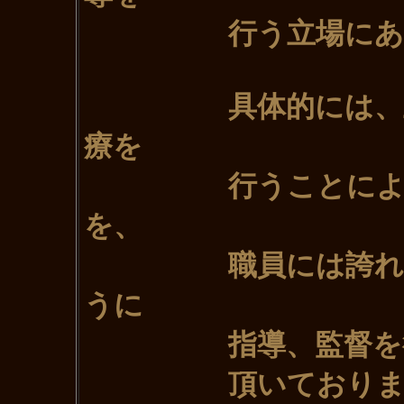
行う立場にある者
具体的には、正確
療を
行うことにより、
を、
職員には誇れる職
うに
指導、監督を行
頂いておりま