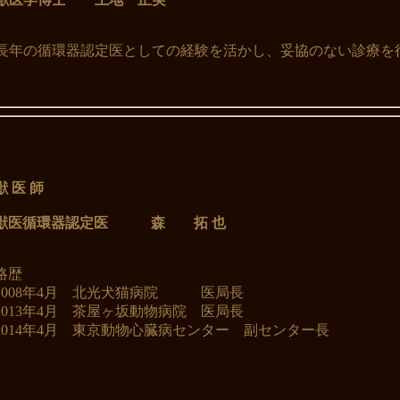
長年の循環器認定医としての経験を活かし、妥協のない診療を
獣 医 師
獣医循環器認定医
森 拓 也
略歴
2008年4月 北光犬猫病院 医局長
2013年4月 茶屋ヶ坂動物病院 医局長
2014年4月 東京動物心臓病センター 副センター長