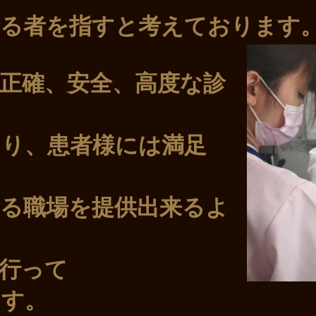
を指すと考えております
、安全、高度な診
患者様には満足
場を提供出来るよ
って
す。